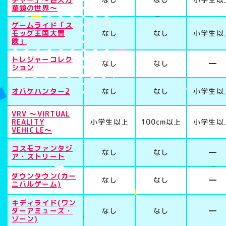
華鏡の世界〜
ゲームライド「ス
モッグ王国大冒
なし
なし
小学生以
険」
トレジャーコレク
なし
なし
ション
オバケハンター2
なし
なし
小学生以
VRV 〜VIRTUAL
REALITY
小学生以上
100cm以上
小学生以
VEHICLE〜
コスモファンタジ
なし
なし
ア・ストリート
ダウンタウン(カー
なし
なし
ニバルゲーム)
キディライド(ワン
ダーアミューズ・
なし
なし
ゾーン)