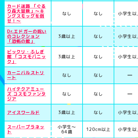
カード迷路 「ぐる
り森大冒険」〜キ
なし
なし
小学生以
ングスモッグを倒
せ！〜
Dr.エドガーの呪い
のコレクション
3歳以上
なし
小学生以
「恐怖の館」
ビックリ・ふしぎ
館 「コスモパニッ
3歳以上
なし
小学生以
ク」
カーニバルストリ
なし
なし
ート
ハイテクアミュー
ズ コスモファンタ
なし
なし
ジア
アイスワールド
3歳以上
なし
小学生以
スーパープラネッ
小学生〜
120cm以上
小学生以
ト
64歳