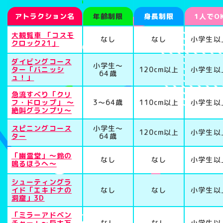
アトラクション名
年齢制限
身長制限
1人でO
大観覧車 「コスモ
なし
なし
小学生以
クロック21」
ダイビングコース
小学生〜
ター「バニッシ
120cm以上
小学生以
64歳
ュ！」
急流すべり「クリ
フ・ドロップ」 〜
3〜64歳
110cm以上
小学生以
絶叫グランプリ〜
スピニングコース
小学生〜
120cm以上
小学生以
ター
64歳
「幽霊堂」〜鈴の
なし
なし
小学生以
鳴るほうへ〜
シューティングラ
イド「エキドナの
なし
なし
小学生以
洞窟」3D
「ミラーアドベン
チャー」〜巨大万
なし
なし
小学生以