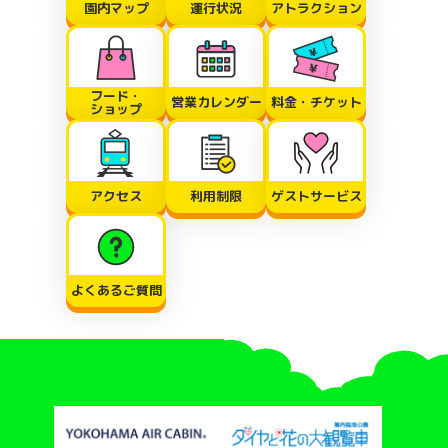
園内マップ
運行状況
アトラクション
オーシャン・スイ
4歳以上
なし
小学生以
ンガー
サファリペット
なし
なし
4歳以
フード・
営業カレンダー
料金・チケット
ショップ
新幹線・ロッキー
なし
なし
4歳以
号
アクセス
利用制限
ゲストサービス
バッテリーカー
なし
なし
4歳以
ハイテクアミュー
ズ コスモファンタ
なし
なし
なし
ジアキッズ
よくあるご質問
キディライド(キッ
ズカーニバル・ゾ
なし
なし
なし
ーン)