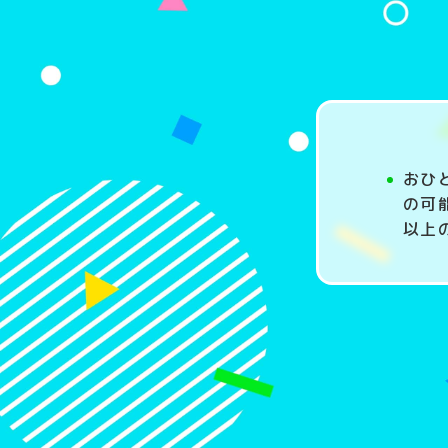
おひ
の可
以上