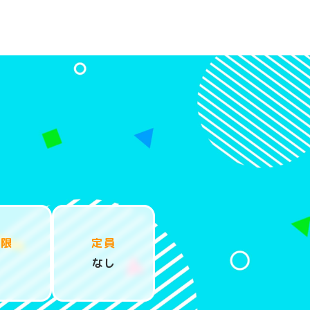
制限
定員
し
なし