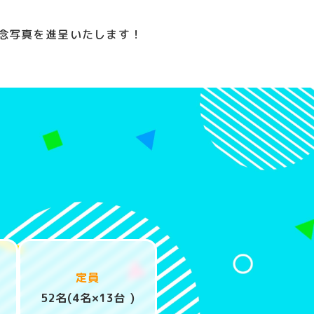
念写真を進呈いたします！
定員
52名(4名×13台 )