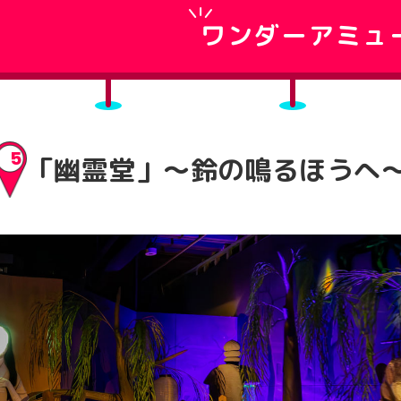
ワンダーアミュ
5
「幽霊堂」〜鈴の鳴るほうへ