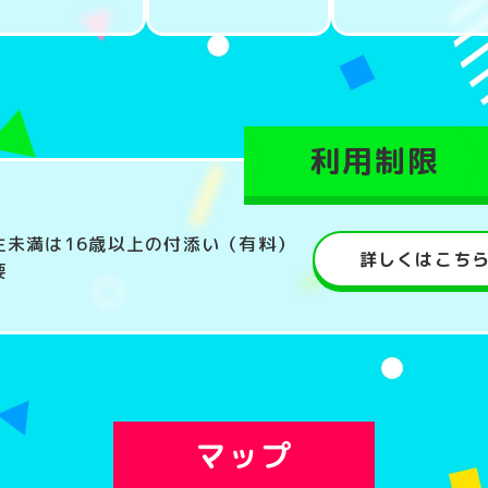
利用制限
生未満は16歳以上の付添い（有料）
詳しくはこち
要
マップ