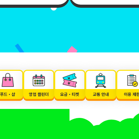
푸드・샵
영업 캘린더
요금・티켓
교통 안내
이용 제