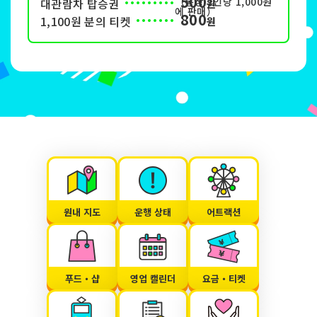
500
（통상 1인당 1,000원
대관람차 탑승권
원
에 판매）
800
1,100원 분의 티켓
원
원내 지도
운행 상태
어트랙션
푸드・샵
영업 캘린더
요금・티켓