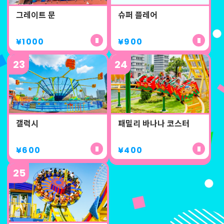
그레이트 문
슈퍼 플레어
¥1000
¥900
23
24
갤럭시
패밀리 바나나 코스터
¥600
¥400
25