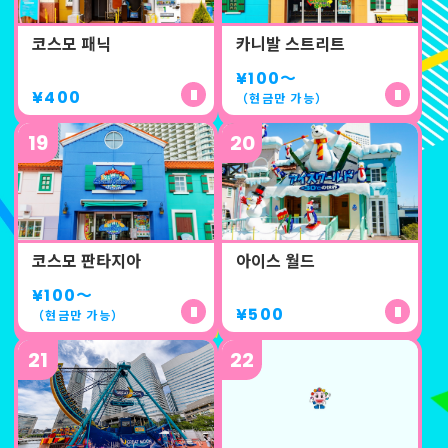
코스모 패닉
카니발 스트리트
¥100
〜
¥400
（현금만 가능）
19
20
코스모 판타지아
아이스 월드
¥100
〜
¥500
（현금만 가능）
21
22