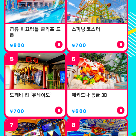
급류 미끄럼틀 클리프 드
스피닝 코스터
롭
¥800
¥700
5
6
도깨비 집 ‘유레이도’
에키드나 동굴 3D
¥700
¥600
7
8