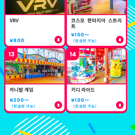
VRV
코스모 판타지아 스트리
트
¥100
〜
¥900
（현금만 가능）
13
14
카니발 게임
키디 라이드
¥200
〜
¥100
〜
（현금만 가능）
（현금만 가능）