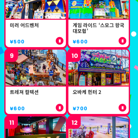
미러 어드벤처
게임 라이드 ‘스모그 왕국
대모험’
¥500
¥600
9
10
트레져 컬렉션
오바케 헌터 2
¥600
¥700
11
12