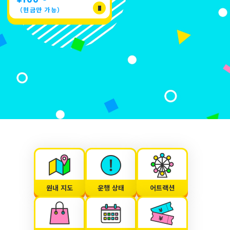
（현금만 가능）
원내 지도
운행 상태
어트랙션