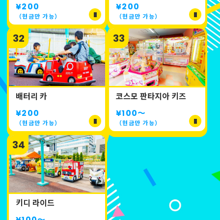
¥200
¥200
（현금만 가능）
（현금만 가능）
32
33
배터리 카
코스모 판타지아 키즈
¥200
¥100
〜
（현금만 가능）
（현금만 가능）
34
키디 라이드
¥100
〜