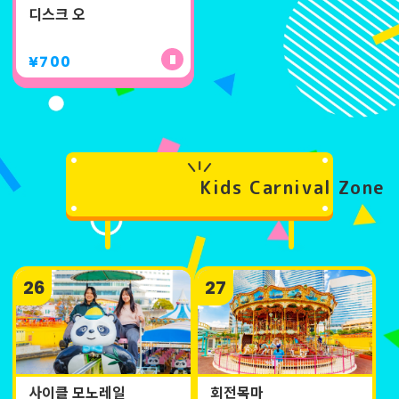
디스크 오
¥700
Kids Carnival Zone
26
27
사이클 모노레일
회전목마