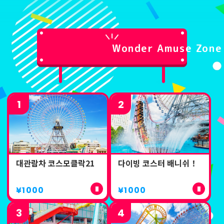
Wonder Amuse Zone
1
2
대관람차 코스모클락21
다이빙 코스터 배니쉬！
¥1000
¥1000
3
4