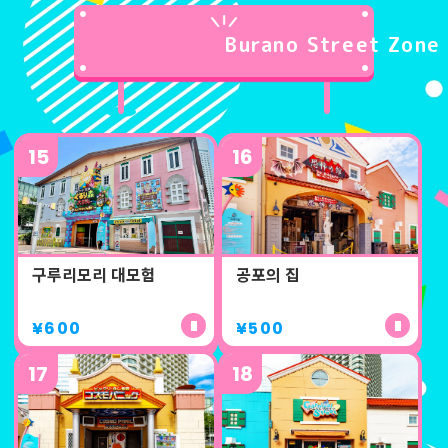
Burano Street Zone
15
16
구루리모리 대모험
공포의 집
¥600
¥500
17
18