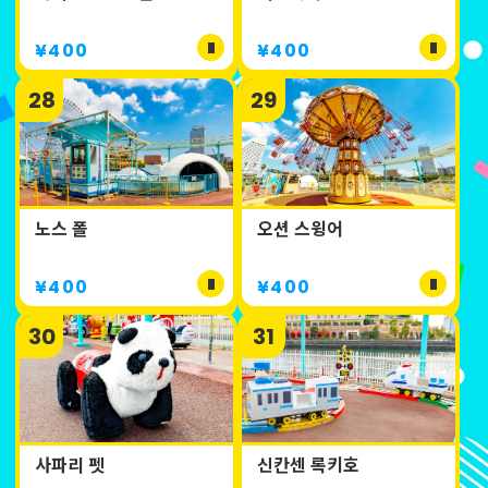
¥400
¥400
28
29
노스 폴
오션 스윙어
¥400
¥400
30
31
사파리 펫
신칸센 록키호