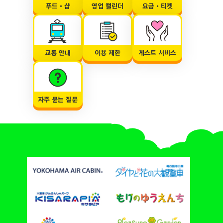
푸드・샵
영업 캘린더
요금・티켓
교통 안내
이용 제한
게스트 서비스
자주 묻는 질문