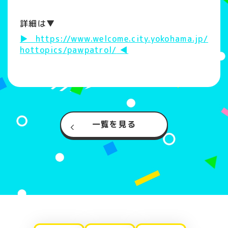
詳細は▼
https://www.welcome.city.yokohama.jp/
hottopics/pawpatrol/
一覧を見る